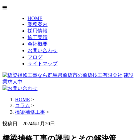
HOME
業務案内
採用情報
施工実績
会社概要
お問い合わせ
ブログ
サイトマップ
HOME
>
コラム
>
橋梁補修工事
>
投稿日：2024年1月20日
橋梁補修工事の課題とその解決策